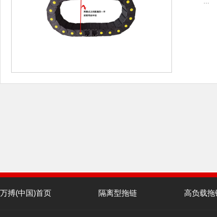
...
万搏(中国)首页
隔离型拖链
高负载拖