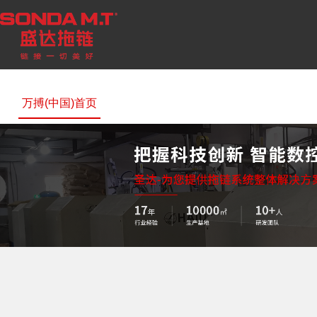
万搏(中国)首页
隔离型拖链
高负载拖链