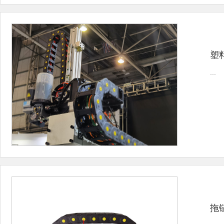
塑
...
拖