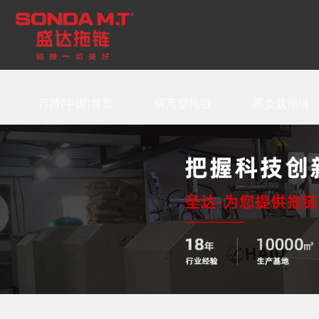
万搏(中国)首页
隔离型拖链
高负载拖链